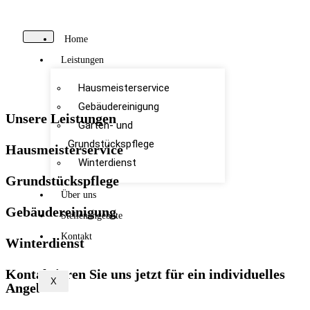
Home
Leistungen
Hausmeisterservice
Gebäudereinigung
Unsere Leistungen
Garten- und
Grundstückspflege
Hausmeisterservice
Winterdienst
Grundstückspflege
Über uns
Gebäudereinigung
Stellenangebote
Kontakt
Winterdienst
Kontaktieren Sie uns jetzt für ein individuelles
X
Angebot.